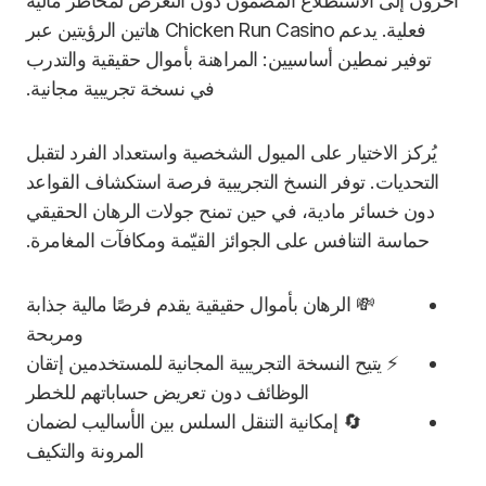
آخرون إلى الاستطلاع المضمون دون التعرض لمخاطر مالية
فعلية. يدعم Chicken Run Casino هاتين الرؤيتين عبر
توفير نمطين أساسيين: المراهنة بأموال حقيقية والتدرب
في نسخة تجريبية مجانية.
يُركز الاختيار على الميول الشخصية واستعداد الفرد لتقبل
التحديات. توفر النسخ التجريبية فرصة استكشاف القواعد
دون خسائر مادية، في حين تمنح جولات الرهان الحقيقي
حماسة التنافس على الجوائز القيّمة ومكافآت المغامرة.
💸 الرهان بأموال حقيقية يقدم فرصًا مالية جذابة
ومربحة
⚡️ يتيح النسخة التجريبية المجانية للمستخدمين إتقان
الوظائف دون تعريض حساباتهم للخطر
🔄 إمكانية التنقل السلس بين الأساليب لضمان
المرونة والتكيف