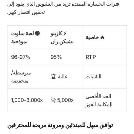
فترات الخسارة الممتدة تزيد من التشويق الذي يقود إلى
تحقيق انتصار كبير.
⚡ كازينو
🟢 لعبة سلوت
🔥 خاصية
تشيكن ران
نموذجية
96-97%
95%
RTP
متوسطة/
التقلبات
عالية 🏆
منخفضة
الحد الأقصى
1,000-3,000x
5,000x 🚀
لإمكانية الفوز
توافق سهل للمبتدئين ومرونة مريحة للمحترفين