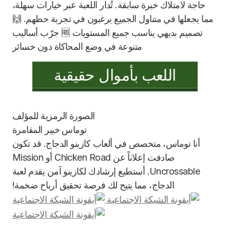
حاجة لامتلاك خبرة سابقة. تُدار اللعبة عبر خيارات سهلة،
مما يجعلها في متناول الجميع يرغبون في تجربة حظهم. 🙌
تصميم بديهي يناسب جميع المستويات 🆓 جرّب أساليب
متنوعة في وضع المحاكاة دون خسائر
اللعب بأموال حقيقية
توماس
خبير المقامرة
أنا توماس، متخصص في ألعاب كازينو الدجاج. قد تكون
صادفت إعلاناً عن Chicken Road أو Mission
Uncrossable. أستطيع إرشادك لكازينو آمن يقدم لعبة
الدجاج، مما يتيح لك فرصة تحقيق أرباح ضخمة!