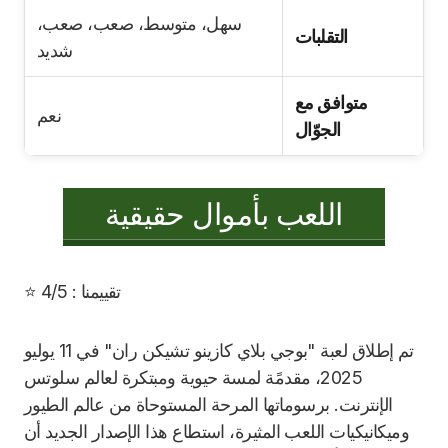
سهل، متوسط، صعب، صعب،
التقلبات
شديد
متوافق مع
نعم
الجوّال
اللعب بأموال حقيقية
تقييمنا : 4/5 ⭐
تم إطلاق لعبة "بوجي بلاي كازينو تشيكن ران" في 11 يوليو
2025، مقدمًة لمسة حيوية ومبتكرة لعالم سلوتس
الإنترنت. برسوماتها المرحة المستوحاة من عالم الطيور
وميكانيكيات اللعب المثيرة، استطاع هذا الإصدار الجديد أن