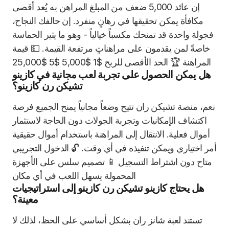
إن عائد 5,000 ضعف من المبلغ المراهن به يُعد أقصى
مكافأة يمكن تحقيقها في رهانٍ منفرد. إن حالفك النجاح،
فجولة واحدة قد تمنحك مكسباً خيالياً - وهو ما يثير الحماسة
خاصةً لمن يقدمون على مراهناتٍ مرتفعة القيمة. 💵 قيمة
المراهنة 🏆 الحد الأقصى للربح $1 $5,000 $5 $25,000
هل يمكن الحصول على تجربة لعب مجانية في كازينو
تشيكن رن كازينو؟
نعم، منصة تشيكن ران تتيح وضعاً مجانياً يمنح الجميع فرصة
اكتشاف الإمكانيات وتجربة الجولات دون الحاجة لاستثمار
أموال فعلية. الانتقال إلى المراهنة باستخدام أموال حقيقية
أمر اختياري ويمكن تنفيذه في أي وقت. 🔓 الدخول التجريبي
متاح دون اشتراط التسجيل 📱 تصميم سلس على الأجهزة
المحمولة يسهل اللعب في أي مكان
هل يحتاج كازينو تشيكن رن كازينو إلى استراتيجيات
معينة؟
تستند لعبة شانز ران بشكل أساسي على الحظ، لذلك لا