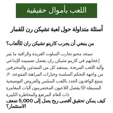
اللعب بأموال حقيقية
أسئلة متداولة حول لعبة تشيكن رن للقمار
من ينبغي أن يجرب كازينو تشيكن ران للألعاب؟
سيجد محبو تجارب السلوت الفريدة والراقية ما يثير
إعجابهم في كازينو تشيكن ران بفضل تصميمه الإبداعي
وآلية اللعب المربحة. يستفيد كل من المبتدئين والمحترفين
من واجهة التحكم السلسة وخيارات المراهنة المتنوعة. 🎉
يتمتع الوافدون الجدد باللعب السلس والعروض التوضيحية
البسيطة 🎲 يفضل اللاعبون المخضرمون آليات المغامرة
ذات العائد المرتفع والمخاطرة الكبيرة
كيف يمكن تحقيق أقصى ربح يصل إلى 5,000 ضعف
الاستثمار؟