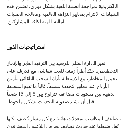
الإلكترونية بمراجعة أنظمة اللعبة بشكل دوري. تضمن هذه
الشهادات الالتزام بمعايير النزاهة العالمية ومعالجة العمليات
المالية الآمنة لكافة المشاركين.
استراتيجيات الفوز
تميز الإدارة المثلى للرصيد بين الترفيه العابر والإنجاز
التخطيطي. حدّد أطراً زمنية للعب تتماشى مع قدرتك على
تحمل المخاطر، مع الاستعانة بأداة السحب التلقائي لتأمين
الأرباح عند معايير مُحددة مسبقاً. غالباً ما تقبع المنطقة
الذهبية بين مستويات مضاعفة تتراوح بين 5 إلى 15 ضعفاً
قبل أن تشتد صعوبة التحديات بشكل ملحوظ.
تتضاعف المكاسب بمعدلات هائلة مع كل مسار يُنظف لكنها
تُعاد ضبطها عند حدوث تصادم. يحرص اللاعبون المحترفون