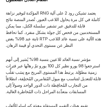
يعتمد تشيكن رود 2 على آلية RNG المؤكدة لتوفير نزاهة
كاملة في كل مرة يحاول اللاعب العبور. تُصدر المنصة نتائج
قابلة للتدقيق عبر تشفير سلسلة الكتل، مما يمكن
المستخدمين من فحص كل جولة بشكل منفرد. كما تحافظ
هذه الآلية على نسبة عائد اللاعب RTP ثابتة عند 98% بغض
النظر عن مستوى التحدي أو قيمة الرهان.
مؤشر نسبة العائد للاعبين بنسبة 98% يُشير إلى أنهم
استرجعوا 98 يورو نظير كل 100 يورو تمّ رهانُها عبر فترات
زمنية مطوّلة. يرتبط هذا المستوى المربح مع نِسَب تقلُّب
قابلة للتعديل لتتناسب مع ميول المُقامرين المُختلِفة، انطلاقاً
من التجارب المُحافِظة ذات الدور الواحد وصولاً إلى
المسابقات متعدِّدة المراحل ذات المُخاطرة العالية.
تقوم هيئات التقييم المستقلة وهيئة كوراساو للألعاب