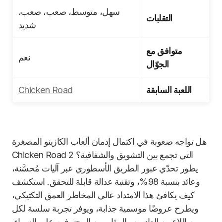
سهل، متوسط، صعب، صعب،
التقلبات
شديد
متوافق مع
نعم
الجوّال
اللعبة السابقة
Chicken Road
هل تواجه صعوبة في اكتمال إدمان ألعاب الكازينو المصغرة
التي تجمع بين التشويق والشفافية؟ Chicken Road 2
يطور تحدّي عبور الطريق الأسطوري عبر آليات مُحسَّنة،
وعائد بنسبة 98%، وتقنية عدالة قابلة للتحقق. استكشف
كيف يكافئ هذا الامتداد عالي المخاطر العمق التكتيكي،
ويطرح عروضًا موسمية جذابة، ويوفر تجربة سلسة لكل
من اللاعبين العاديين والمقامرين المحترفين على السواء.