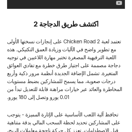
اكتشف طريق الدجاجة 2
تعتمد لعبة Chicken Road 2 على إنجازات نسختها الأولى
مع تطوير واضح في الآليات وزيادة العمق التكتيكي. هذه
اللعبة الترفيهية المصغرة تختبر مهارة اللاعبين في توجيه
دجاجة مصممة على اجتياز طرق خطرة مع تفادي العوائق
المتغيرة. تشمل الإضافة الجديدة أنظمة مرور ذكية وأربع
درجات صعوبة، مما يسمح للمشاركين بضبط مستويات
المخاطرة والعائد عبر خيارات مراهنة قابلة للتعديل تبدأ من
0.01 يورو وتصل إلى 180 يورو.
تحافظ آلية اللعب الأساسية على الإثارة المميزة - يتوجب
على المشاركين تحديد لحظة السحب المالي بدقة متناهية
قبل الاصطدامات. تعزز كل حركة ناجحة معاملات الربح،