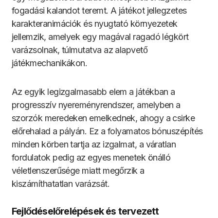
fogadási kalandot teremt. A játékot jellegzetes
karakteranimációk és nyugtató környezetek
jellemzik, amelyek egy magával ragadó légkört
varázsolnak, túlmutatva az alapvető
játékmechanikákon.
Az egyik legizgalmasabb elem a játékban a
progresszív nyereményrendszer, amelyben a
szorzók meredeken emelkednek, ahogy a csirke
előrehalad a pályán. Ez a folyamatos bónuszépítés
minden körben tartja az izgalmat, a váratlan
fordulatok pedig az egyes menetek önálló
véletlenszerűsége miatt megőrzik a
kiszámíthatatlan varázsát.
Fejlődéselőrelépések és tervezett