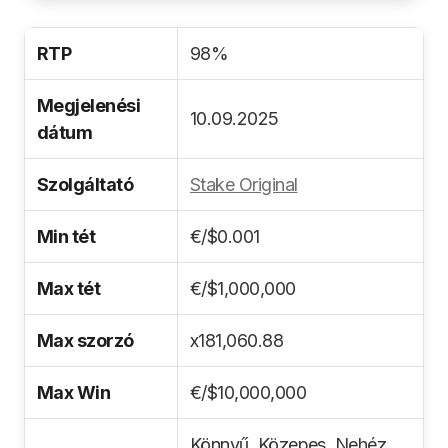
RTP
98%
Megjelenési
10.09.2025
dátum
Szolgáltató
Stake Original
Min tét
€/$0.001
Max tét
€/$1,000,000
Max szorzó
x181,060.88
Max Win
€/$10,000,000
Könnyű, Közepes, Nehéz,