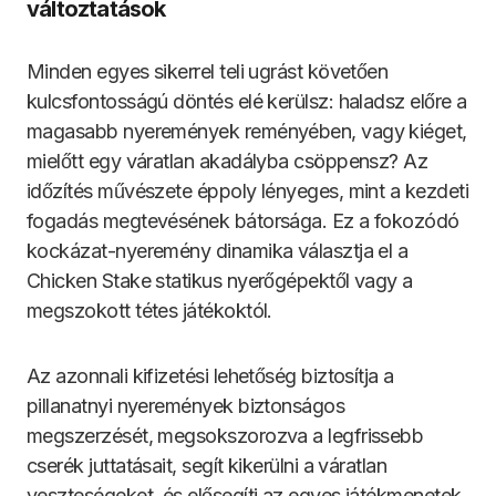
változtatások
Minden egyes sikerrel teli ugrást követően
kulcsfontosságú döntés elé kerülsz: haladsz előre a
magasabb nyeremények reményében, vagy kiéget,
mielőtt egy váratlan akadályba csöppensz? Az
időzítés művészete éppoly lényeges, mint a kezdeti
fogadás megtevésének bátorsága. Ez a fokozódó
kockázat-nyeremény dinamika választja el a
Chicken Stake statikus nyerőgépektől vagy a
megszokott tétes játékoktól.
Az azonnali kifizetési lehetőség biztosítja a
pillanatnyi nyeremények biztonságos
megszerzését, megsokszorozva a legfrissebb
cserék juttatásait, segít kikerülni a váratlan
veszteségeket, és elősegíti az egyes játékmenetek