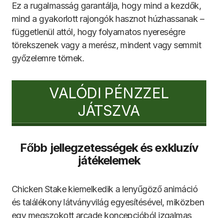
Ez a rugalmasság garantálja, hogy mind a kezdők,
mind a gyakorlott rajongók hasznot húzhassanak –
függetlenül attól, hogy folyamatos nyereségre
törekszenek vagy a merész, mindent vagy semmit
győzelemre törnek.
VALÓDI PÉNZZEL
JÁTSZVA
Főbb jellegzetességek és exkluzív
játékelemek
Chicken Stake kiemelkedik a lenyűgöző animáció
és találékony látványvilág egyesítésével, miközben
egy megszokott arcade koncepcióból izgalmas