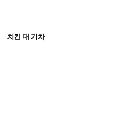
치킨 대 기차