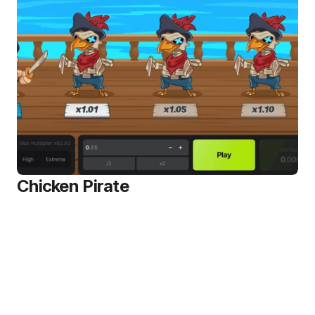
Chicken Pirate