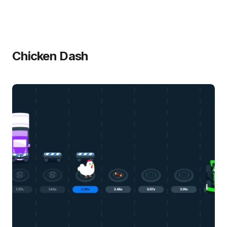
Chicken Dash