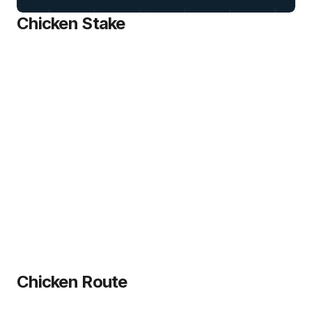
Chicken Stake
Chicken Route