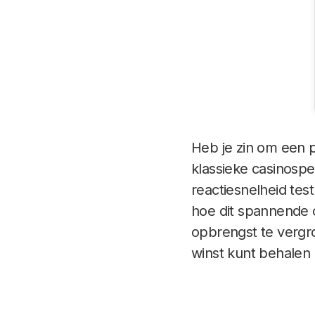
Heb je zin om een p
klassieke casinospe
reactiesnelheid test
hoe dit spannende c
opbrengst te vergrot
winst kunt behalen 