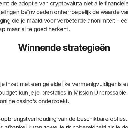
mt de adoptie van cryptovaluta niet alle financië
ingen beïnvloeden onherroepelijk de waarde van 
ging die je maakt voor verbeterde anonimiteit – e
 maar al te goed herkent.
Winnende strategieën
e inzet met een geleidelijke vermenigvuldiger is e
dget kun je je prestaties in Mission Uncrossable
online casino's onderzoekt.
o-opbrengstverhouding van de beschikbare opties.
is afhankelijk van zowel je risicobereidheid als je d