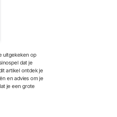
je uitgekeken op
sinospel dat je
it artikel ontdek je
eën en advies om je
dat je een grote