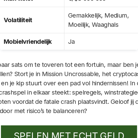
Gemakkelijk, Medium,
Volatiliteit
Moeilijk, Waaghals
Mobielvriendelijk
Ja
aar sats om te toveren tot een fortuin, maar ben 
llen? Stort je in Mission Uncrossable, het cryptoca
 en je kip stuurt over een pad vol hindernissen! In d
rashspel in elkaar steekt: spelregels, winstrategi
en voordat de fatale crash plaatsvindt. Geloof jij 
door met risico’s te balanceren?
SPELEN MET ECHT GELD