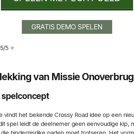
GRATIS DEMO SPELEN
 5/5 ⭐
ekking van Missie Onoverbru
 spelconcept
e vindt het bekende Crossy Road idee op een nie
In dit spel leidt de deelnemer geen eenvoudige kip
 die hindernisrijke paden moet trotseren. Het vorm