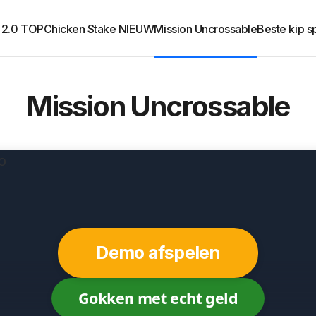
 2.0 TOP
Chicken Stake NIEUW
Mission Uncrossable
Beste kip s
Mission Uncrossable
Demo afspelen
Gokken met echt geld