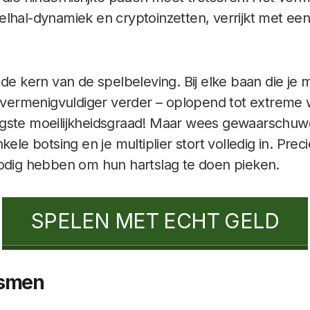
lhal-dynamiek en cryptoinzetten, verrijkt met een 
 de kern van de spelbeleving. Bij elke baan die je
e vermenigvuldiger verder – oplopend tot extreme
gste moeilijkheidsgraad! Maar wees gewaarschuwd:
kele botsing en je multiplier stort volledig in. Prec
nodig hebben om hun hartslag te doen pieken.
SPELEN MET ECHT GELD
ismen