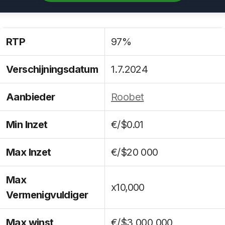
RTP
97%
Verschijningsdatum
1.7.2024
Aanbieder
Roobet
Min Inzet
€/$0.01
Max Inzet
€/$20 000
Max
x10,000
Vermenigvuldiger
Max winst
€/$3 000 000