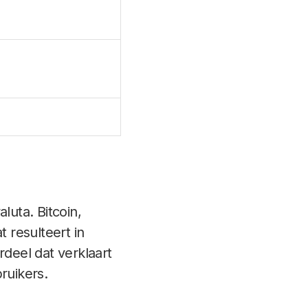
uta. Bitcoin,
t resulteert in
rdeel dat verklaart
ruikers.