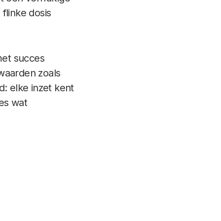
flinke dosis
 met succes
 waarden zoals
 elke inzet kent
ies wat